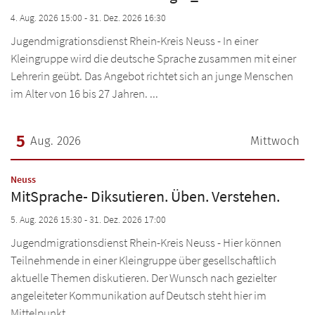
Pro
Ic
Re
Ne
4. Aug. 2026 15:00 - 31. Dez. 2026 16:30
Ne
Ad
Pro
Ne
Jugendmigrationsdienst Rhein-Kreis Neuss - In einer
Ic
Ne
Kleingruppe wird die deutsche Sprache zusammen mit einer
Ic
Ic
Lehrerin geübt. Das Angebot richtet sich an junge Menschen
Ic
Ic
Ad
im Alter von 16 bis 27 Jahren. ...
Ic
Ad
Ad
5
Aug. 2026
Mittwoch
Datum: 5. August 2026
:
Neuss
MitSprache- Diksutieren. Üben. Verstehen.
5. Aug. 2026 15:30 - 31. Dez. 2026 17:00
Jugendmigrationsdienst Rhein-Kreis Neuss - Hier können
Teilnehmende in einer Kleingruppe über gesellschaftlich
aktuelle Themen diskutieren. Der Wunsch nach gezielter
angeleiteter Kommunikation auf Deutsch steht hier im
Mittelpunkt. ...