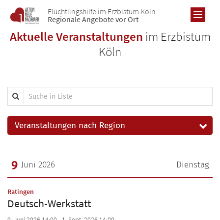
Zum Inhalt springen
Flüchtlingshilfe im Erzbistum Köln
Regionale Angebote vor Ort
Aktuelle Veranstaltungen
im Erzbistum
Köln
RE
Suche in Liste
AL
A
Übe
BO
Veranstaltungen nach Region
KO
Re
Übe
DÜ
Pro
S
Re
9
Juni 2026
Dienstag
Übe
Ne
KR
Pro
Re
Ne
Datum: 9. Juni 2026
Übe
Ne
KÖ
:
Ratingen
Pro
Ic
Deutsch-Werkstatt
Re
Ic
Übe
Ne
LE
Ic
Pro
9. Juni 2026 14:00 - 1. Sept. 2026 14:00