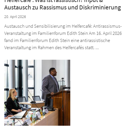
Ic
Austausch zu Rassismus und Diskriminierung
Ad
20. April 2026
Austausch und Sensibilisierung im Helfercafé: Antirassismus-
RH
Veranstaltung im Familienforum Edith Stein Am 16. April 2026
fand im Familienforum Edith Stein eine antirassistische
Übe
WU
Veranstaltung im Rahmen des Helfercafés statt. ...
Akt
Übe
SO
Re
Re
Übe
Pro
A
Pro
Re
Ne
Ne
Pro
KO
Ne
Ic
Ne
Ic
Ic
S
Ic
Ic
Ad
Ic
Ad
Ad