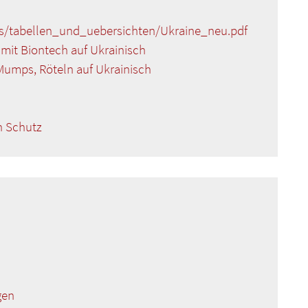
ds/tabellen_und_uebersichten/Ukraine_neu.pdf
mit Biontech auf Ukrainisch
umps, Röteln auf Ukrainisch
n Schutz
gen