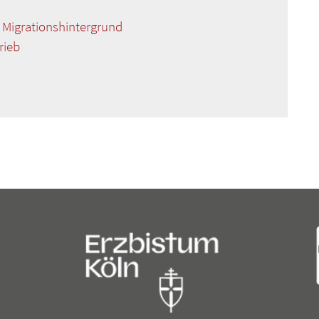
 Migrationshintergrund
rieb