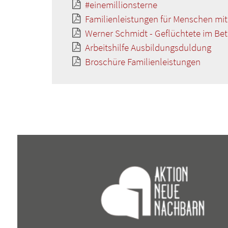
#einemillionsterne
Familienleistungen für Menschen mit
Werner Schmidt - Geflüchtete im Bet
Arbeitshilfe Ausbildungsduldung
Broschüre Familienleistungen