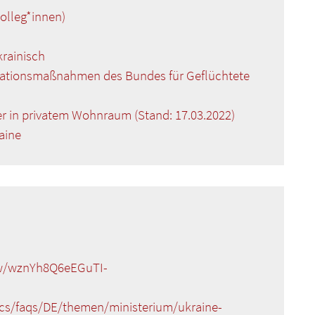
Kolleg*innen)
rainisch
grationsmaßnahmen des Bundes für Geflüchtete
er in privatem Wohnraum (Stand: 17.03.2022)
aine
iew/wznYh8Q6eEGuTI-
cs/faqs/DE/themen/ministerium/ukraine-