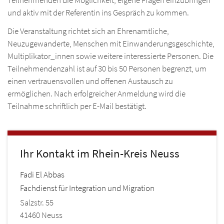
Ic
und aktiv mit der Referentin ins Gespräch zu kommen.
Ad
Die Veranstaltung richtet sich an Ehrenamtliche,
Neuzugewanderte, Menschen mit Einwanderungsgeschichte,
RH
Multiplikator_innen sowie weitere interessierte Personen. Die
Teilnehmendenzahl ist auf 30 bis 50 Personen begrenzt, um
Übe
WU
einen vertrauensvollen und offenen Austausch zu
Akt
ermöglichen. Nach erfolgreicher Anmeldung wird die
Übe
SO
Re
Teilnahme schriftlich per E-Mail bestätigt.
Re
Übe
Pro
A
Pro
Re
Ne
Ne
Pro
KO
Ihr Kontakt im Rhein-Kreis Neuss
Ne
Ic
Ne
Ic
Fadi
El Abbas
Ic
S
Ic
Ic
Fachdienst für Integration und Migration
Ad
Ic
Ad
Salzstr. 55
Ad
41460
Neuss