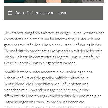
Ic
© Markus Hertrich
Re
Ne
Ad
Übe
Ne
KR
Ad
Pro
Datum:
Ic
Do. 1. Okt. 2026 16:30 - 19:00
Mat
Re
Ic
Übe
Ne
OB
Ic
Pro
Ic
Al
Ne
Ad
Übe
Ne
RH
Ad
Re
Die Veranstaltung findet als zweistündige Online-Session über
Ic
Re
Ne
Zoom statt und bietet Raum für Information, Austausch und
Übe
Pro
RE
Ic
Pro
gemeinsame Reflexion. Nach einer kurzen Einführung in das
Ic
Re
Ne
Ad
Übe
Thema folgt ein moderiertes Fachgespräch mit der Referentin
Ne
RH
Ic
Pro
Ic
Kristin Helberg, in dem zentrale Fragestellungen vertieft und
Mat
Akt
Ic
Ad
Übe
Ne
RH
aktuelle Entwicklungen eingeordnet werden.
Ic
Re
Ic
Re
Ne
Ad
Inhaltlich stehen unter anderem die Auswirkungen des
Pro
Übe
Adr
Pro
Ic
Nahostkonflikts auf die gesellschaftliche Situation in
Ne
Re
Ne
Deutschland, die Perspektiven von Geflüchteten und
Ad
Ic
Pro
Menschen mit Einwanderungsgeschichte sowie eine
Ic
differenzierte Einordnung aktueller politischer und medialer
Ic
Ne
Ic
Entwicklungen im Fokus. Im Anschluss haben die
Ad
Ic
Ad
Teilnehmenden die Möglichkeit, eigene Fragen einzubringen