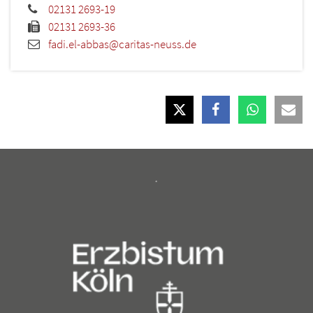
02131 2693-19
02131 2693-36
fadi.el-abbas@caritas-neuss.de