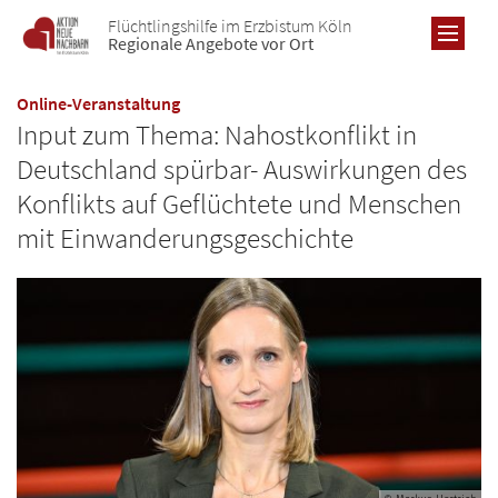
Zum Inhalt springen
Flüchtlingshilfe im Erzbistum Köln
Regionale Angebote vor Ort
:
Online-Veranstaltung
Input zum Thema: Nahostkonflikt in
Deutschland spürbar- Auswirkungen des
RE
Konflikts auf Geflüchtete und Menschen
mit Einwanderungsgeschichte
AL
Übe
BO
Re
Übe
DÜ
Pro
Re
Übe
Ne
KR
Pro
Re
Ne
Übe
Ne
KÖ
Pro
Ic
Re
Ic
Übe
Ne
LE
Ic
Pro