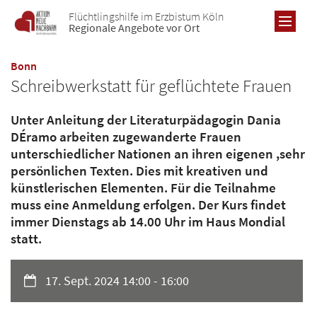
Zum Inhalt springen
Flüchtlingshilfe im Erzbistum Köln
Regionale Angebote vor Ort
:
Bonn
Schreibwerkstatt für geflüchtete Frauen
RE
Unter Anleitung der Literaturpädagogin Dania
DÉramo arbeiten zugewanderte Frauen
AL
unterschiedlicher Nationen an ihren eigenen ,sehr
persönlichen Texten. Dies mit kreativen und
Übe
B
künstlerischen Elementen. Für die Teilnahme
Re
muss eine Anmeldung erfolgen. Der Kurs findet
Übe
immer Dienstags ab 14.00 Uhr im Haus Mondial
Pro
statt.
Re
Ne
Pro
Ne
Datum:
17. Sept. 2024 14:00 - 16:00
Ne
Ic
Ic
Ic