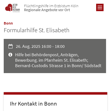
Zum Inhalt springen
Flüchtlingshilfe im Erzbistum Köln
Regionale Angebote vor Ort
:
Bonn
Formularhilfe St. Elisabeth
RE
Datum:
26. Aug. 2025 16:00 - 18:00
AL
Art bzw. Nummer:
Hilfe bei Behördenpost, Anträgen,
Bewerbung. im Pfarrheim St. Elisabeth;
Übe
B
Bernard-Custodis Strasse 1 in Bonn/ Südstadt
Re
Übe
Pro
Re
Ne
Pro
Ne
Ne
Ic
Ihr Kontakt in Bonn
Ic
Ic