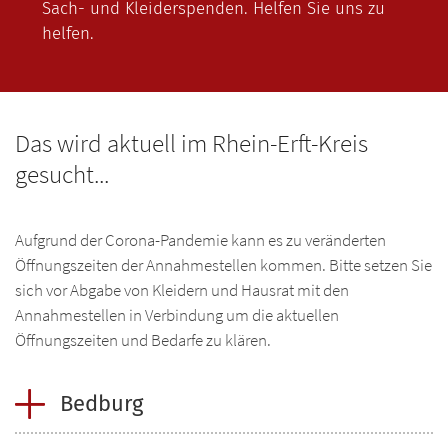
Ic
Sach- und Kleiderspenden. Helfen Sie uns zu
Re
Ne
Ad
Übe
Ne
KR
helfen.
Ad
Pro
Ic
Mat
Re
Ic
Übe
Ne
OB
Ic
Pro
Ic
Al
Ne
Ad
Übe
Ne
RH
Ad
Re
Das wird aktuell im Rhein-Erft-Kreis
Ic
Re
Ne
Übe
Pro
RE
gesucht...
Ic
Pro
Ic
Re
Ne
Ad
Übe
Ne
RH
Ic
Pro
Ic
Mat
Akt
Aufgrund der Corona-Pandemie kann es zu veränderten
Ic
Ad
Ne
Übe
Ic
Öffnungszeiten der Annahmestellen kommen. Bitte setzen Sie
Re
Ic
Ne
sich vor Abgabe von Kleidern und Hausrat mit den
Re
Ad
Pro
Adr
Annahmestellen in Verbindung um die aktuellen
Ic
Pro
Ne
Öffnungszeiten und Bedarfe zu klären.
Ad
Ne
Ic
Ic
Ic
Bedburg
Ic
Ad