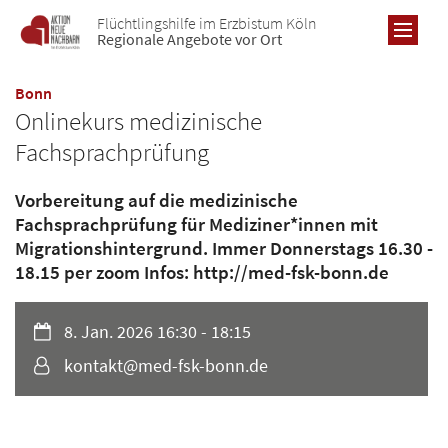
Zum Inhalt springen
Flüchtlingshilfe im Erzbistum Köln
Regionale Angebote vor Ort
:
Bonn
Onlinekurs medizinische
Fachsprachprüfung
RE
Vorbereitung auf die medizinische
AL
Fachsprachprüfung für Mediziner*innen mit
Migrationshintergrund. Immer Donnerstags 16.30 -
Übe
B
18.15 per zoom Infos: http://med-fsk-bonn.de
Re
Übe
Pro
Datum:
8. Jan. 2026 16:30 - 18:15
Re
Ne
Von:
kontakt@med-fsk-bonn.de
Pro
Ne
Ne
Ic
Ic
Ic