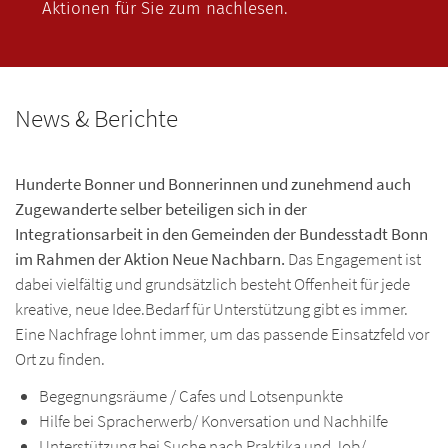
Aktionen für Sie zum nachlesen.
Ic
Ad
Ad
Mat
DÜ
News & Berichte
Übe
KR
Re
Hunderte Bonner und Bonnerinnen und zunehmend auch
Übe
KÖ
Zugewanderte selber beteiligen sich in der
Pro
Re
Integrationsarbeit in den Gemeinden der Bundesstadt Bonn
Übe
Ne
LE
Pro
im Rahmen der Aktion Neue Nachbarn.
Das Engagement ist
Re
Ne
Übe
dabei vielfältig und grundsätzlich besteht Offenheit für jede
Ne
KR
Pro
Ic
kreative, neue Idee.Bedarf für Unterstützung gibt es immer.
Re
Ic
Übe
Ne
OB
Eine Nachfrage lohnt immer, um das passende Einsatzfeld vor
Ic
Pro
Ic
Al
Ort zu finden.
Ne
Ad
Übe
Ne
RH
Ad
Re
Ic
Begegnungsräume / Cafes und Lotsenpunkte
Re
Ne
Übe
Hilfe bei Spracherwerb/ Konversation und Nachhilfe
Pro
RE
Ic
Pro
Ic
Unterstützung bei Suche nach Praktika und Job/
Re