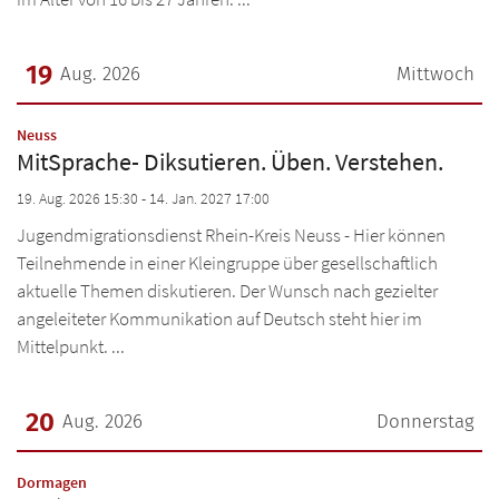
19
Aug. 2026
Mittwoch
Datum: 19. August 2026
:
Neuss
MitSprache- Diksutieren. Üben. Verstehen.
19. Aug. 2026 15:30 - 14. Jan. 2027 17:00
Jugendmigrationsdienst Rhein-Kreis Neuss - Hier können
Teilnehmende in einer Kleingruppe über gesellschaftlich
aktuelle Themen diskutieren. Der Wunsch nach gezielter
angeleiteter Kommunikation auf Deutsch steht hier im
Mittelpunkt. ...
20
Aug. 2026
Donnerstag
Datum: 20. August 2026
:
Dormagen