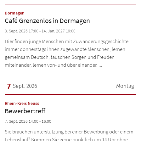
Datum: 3. September 2026
:
Dormagen
Café Grenzenlos in Dormagen
3. Sept. 2026 17:00 - 14. Jan. 2027 19:00
Hier finden junge Menschen mit Zuwanderungsgeschichte
immer donnerstags ihnen zugewandte Menschen, lernen
gemeinsam Deutsch, tauschen Sorgen und Freuden
miteinander, lernen von- und über einander. ...
7
Sept. 2026
Montag
Datum: 7. September 2026
:
Rhein-Kreis Neuss
Bewerbertreff
7. Sept. 2026 14:00 - 16:00
Sie brauchen unterstützung bei einer Bewerbung oder einem
Lebenslauf? Kommen Sie gerne pünktlich um 14 Uhr ohne