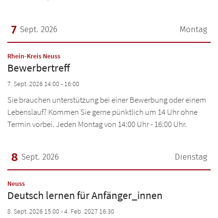
Ic
Ad
7
Sept. 2026
Montag
Datum: 7. September 2026
RH
:
Rhein-Kreis Neuss
Bewerbertreff
Übe
WU
7. Sept. 2026 14:00 - 16:00
Akt
Übe
SO
Sie brauchen unterstützung bei einer Bewerbung oder einem
Re
Re
Lebenslauf? Kommen Sie gerne pünktlich um 14 Uhr ohne
Übe
Pro
A
Termin vorbei. Jeden Montag von 14:00 Uhr - 16:00 Uhr.
Pro
Re
Ne
Ne
Pro
KO
Ne
8
Ic
Sept. 2026
Dienstag
Ne
Ic
Ic
S
Ic
Datum: 8. September 2026
Ic
:
Neuss
Ad
Ic
Deutsch lernen für Anfänger_innen
Ad
Ad
8. Sept. 2026 15:00 - 4. Feb. 2027 16:30