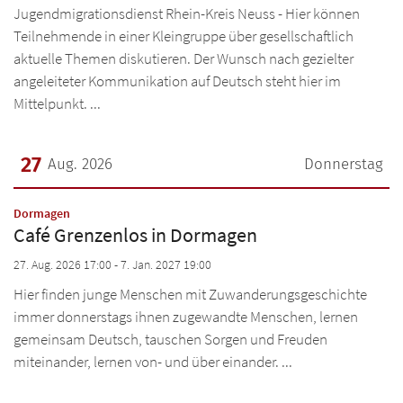
Jugendmigrationsdienst Rhein-Kreis Neuss - Hier können
Teilnehmende in einer Kleingruppe über gesellschaftlich
aktuelle Themen diskutieren. Der Wunsch nach gezielter
angeleiteter Kommunikation auf Deutsch steht hier im
Mittelpunkt. ...
27
Aug. 2026
Donnerstag
Datum: 27. August 2026
:
Dormagen
Café Grenzenlos in Dormagen
27. Aug. 2026 17:00 - 7. Jan. 2027 19:00
Hier finden junge Menschen mit Zuwanderungsgeschichte
immer donnerstags ihnen zugewandte Menschen, lernen
gemeinsam Deutsch, tauschen Sorgen und Freuden
miteinander, lernen von- und über einander. ...