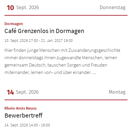
10
Sept. 2026
Donnerstag
Datum: 10. September 2026
:
Dormagen
Café Grenzenlos in Dormagen
10. Sept. 2026 17:00 - 21. Jan. 2027 19:00
Hier finden junge Menschen mit Zuwanderungsgeschichte
immer donnerstags ihnen zugewandte Menschen, lernen
gemeinsam Deutsch, tauschen Sorgen und Freuden
miteinander, lernen von- und über einander. ...
14
Sept. 2026
Montag
Datum: 14. September 2026
:
Rhein-Kreis Neuss
Bewerbertreff
14. Sept. 2026 14:00 - 16:00