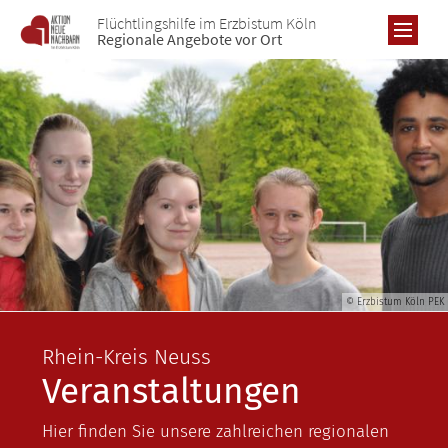
Zum Inhalt springen
Flüchtlingshilfe im Erzbistum Köln
Regionale Angebote vor Ort
RE
AL
Übe
BO
Re
Übe
DÜ
© Erzbistum Köln PEK
Pro
Re
Übe
Ne
KR
Rhein-Kreis Neuss
Pro
Re
Ne
Veranstaltungen
Übe
Ne
KÖ
Pro
Ic
Re
Ic
Übe
Hier finden Sie unsere zahlreichen regionalen
Ne
LE
Ic
Pro