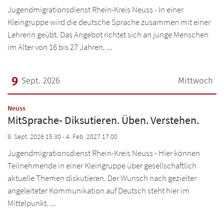
Jugendmigrationsdienst Rhein-Kreis Neuss - In einer
Kleingruppe wird die deutsche Sprache zusammen mit einer
Lehrerin geübt. Das Angebot richtet sich an junge Menschen
im Alter von 16 bis 27 Jahren. ...
9
Sept. 2026
Mittwoch
Datum: 9. September 2026
:
Neuss
MitSprache- Diksutieren. Üben. Verstehen.
9. Sept. 2026 15:30 - 4. Feb. 2027 17:00
Jugendmigrationsdienst Rhein-Kreis Neuss - Hier können
Teilnehmende in einer Kleingruppe über gesellschaftlich
aktuelle Themen diskutieren. Der Wunsch nach gezielter
angeleiteter Kommunikation auf Deutsch steht hier im
Mittelpunkt. ...