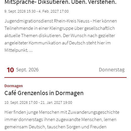
MitSprache- Diksutieren. Üben. Verstehen.
9. Sept. 2026 15:30 - 4. Feb. 2027 17:00
Jugendmigrationsdienst Rhein-Kreis Neuss - Hier können
Teilnehmende in einer Kleingruppe über gesellschaftlich
aktuelle Themen diskutieren. Der Wunsch nach gezielter
angeleiteter Kommunikation auf Deutsch steht hier im
Mittelpunkt. ...
10
Sept. 2026
Donnerstag
Datum: 10. September 2026
:
Dormagen
Café Grenzenlos in Dormagen
10. Sept. 2026 17:00 - 21. Jan. 2027 19:00
Hier finden junge Menschen mit Zuwanderungsgeschichte
immer donnerstags ihnen zugewandte Menschen, lernen
gemeinsam Deutsch, tauschen Sorgen und Freuden