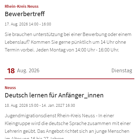
Datum: 17. August 2026
:
Rhein-Kreis Neuss
Bewerbertreff
17. Aug. 2026 14:00 - 16:00
Sie brauchen unterstützung bei einer Bewerbung oder einem
Lebenslauf? Kommen Sie gerne pünktlich um 14 Uhr ohne
Termin vorbei. Jeden Montag von 14:00 Uhr - 16:00 Uhr.
18
Aug. 2026
Dienstag
Datum: 18. August 2026
:
Neuss
Deutsch lernen für Anfänger_innen
18. Aug. 2026 15:00 - 14. Jan. 2027 16:30
Jugendmigrationsdienst Rhein-Kreis Neuss - In einer
Kleingruppe wird die deutsche Sprache zusammen mit einer
Lehrerin geübt. Das Angebot richtet sich an junge Menschen
im Alter von 16 bis 27 Jahren. ...