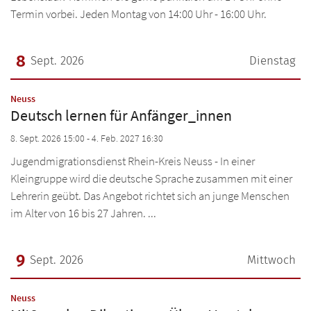
Termin vorbei. Jeden Montag von 14:00 Uhr - 16:00 Uhr.
8
Sept. 2026
Dienstag
Datum: 8. September 2026
:
Neuss
Deutsch lernen für Anfänger_innen
8. Sept. 2026 15:00 - 4. Feb. 2027 16:30
Jugendmigrationsdienst Rhein-Kreis Neuss - In einer
Kleingruppe wird die deutsche Sprache zusammen mit einer
Lehrerin geübt. Das Angebot richtet sich an junge Menschen
im Alter von 16 bis 27 Jahren. ...
9
Sept. 2026
Mittwoch
Datum: 9. September 2026
:
Neuss