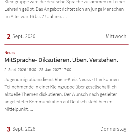
Kleingruppe wird die deutsche Sprache zusammen mit einer
Lehrerin geübt. Das Angebot richtet sich an junge Menschen
im Alter von 16 bis 27 Jahren. ...
2
Sept. 2026
Mittwoch
Datum: 2. September 2026
:
Neuss
MitSprache- Diksutieren. Üben. Verstehen.
2. Sept. 2026 15:30 - 28. Jan. 2027 17:00
Jugendmigrationsdienst Rhein-Kreis Neuss - Hier können
Teilnehmende in einer Kleingruppe über gesellschaftlich
aktuelle Themen diskutieren. Der Wunsch nach gezielter
angeleiteter Kommunikation auf Deutsch steht hier im
Mittelpunkt. ...
3
Sept. 2026
Donnerstag