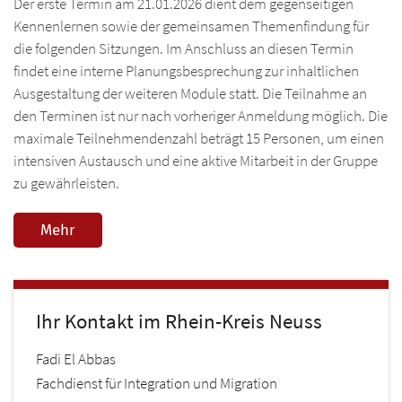
Der erste Termin am 21.01.2026 dient dem gegenseitigen
Ic
Kennenlernen sowie der gemeinsamen Themenfindung für
Ad
die folgenden Sitzungen. Im Anschluss an diesen Termin
findet eine interne Planungsbesprechung zur inhaltlichen
Ausgestaltung der weiteren Module statt. Die Teilnahme an
RH
den Terminen ist nur nach vorheriger Anmeldung möglich. Die
Übe
WU
maximale Teilnehmendenzahl beträgt 15 Personen, um einen
intensiven Austausch und eine aktive Mitarbeit in der Gruppe
Akt
Übe
SO
zu gewährleisten.
Re
Re
Übe
Pro
A
Pro
Mehr
Re
Ne
Ne
Pro
KO
Ne
Ic
Ne
Ic
Ic
Ihr Kontakt im Rhein-Kreis Neuss
S
Ic
Ic
Ad
Ic
Fadi
El Abbas
Ad
Fachdienst für Integration und Migration
Ad