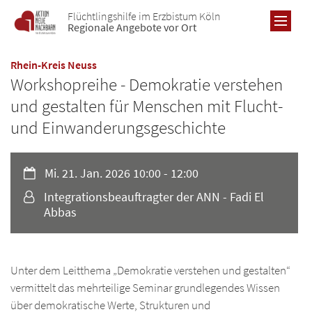
Zum Inhalt springen
Flüchtlingshilfe im Erzbistum Köln
Regionale Angebote vor Ort
:
Rhein-Kreis Neuss
Workshopreihe - Demokratie verstehen
und gestalten für Menschen mit Flucht-
RE
und Einwanderungsgeschichte
AL
Datum:
Mi. 21. Jan. 2026 10:00 - 12:00
Übe
BO
Von:
Re
Integrationsbeauftragter der ANN - Fadi El
Übe
DÜ
Abbas
Pro
Re
Übe
Ne
KR
Pro
Re
Ne
Übe
Unter dem Leitthema „Demokratie verstehen und gestalten“
Ne
KÖ
Pro
Ic
vermittelt das mehrteilige Seminar grundlegendes Wissen
Re
Ic
Übe
Ne
LE
über demokratische Werte, Strukturen und
Ic
Pro