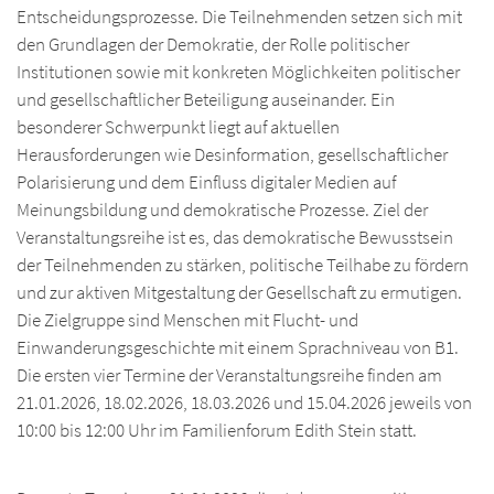
Ic
Re
Entscheidungsprozesse. Die Teilnehmenden setzen sich mit
Ne
Ad
Übe
Ne
KR
Ad
den Grundlagen der Demokratie, der Rolle politischer
Pro
Ic
Mat
Re
Ic
Institutionen sowie mit konkreten Möglichkeiten politischer
Übe
Ne
OB
Ic
und gesellschaftlicher Beteiligung auseinander. Ein
Pro
Ic
Al
Ne
besonderer Schwerpunkt liegt auf aktuellen
Ad
Übe
Ne
RH
Ad
Re
Herausforderungen wie Desinformation, gesellschaftlicher
Ic
Re
Ne
Übe
Polarisierung und dem Einfluss digitaler Medien auf
Pro
RE
Ic
Pro
Ic
Meinungsbildung und demokratische Prozesse. Ziel der
Re
Ne
Ad
Übe
Ne
RH
Veranstaltungsreihe ist es, das demokratische Bewusstsein
Ic
Pro
Ic
Mat
Akt
der Teilnehmenden zu stärken, politische Teilhabe zu fördern
Ic
Ad
Übe
Ne
RH
Ic
und zur aktiven Mitgestaltung der Gesellschaft zu ermutigen.
Re
Ic
Re
Ne
Die Zielgruppe sind Menschen mit Flucht- und
Ad
Pro
Übe
Adr
Einwanderungsgeschichte mit einem Sprachniveau von B1.
Pro
Ic
Ne
Re
Die ersten vier Termine der Veranstaltungsreihe finden am
Ne
Ad
21.01.2026, 18.02.2026, 18.03.2026 und 15.04.2026 jeweils von
Ic
Pro
Ic
10:00 bis 12:00 Uhr im Familienforum Edith Stein statt.
Ic
Ne
Ic
Ad
Ic
Ad